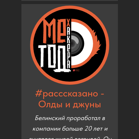
#расссказано -
Олды и джуны
Белинский проработал в
компании больше 20 лет и
считался живой легендой. Он